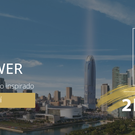
WER
o inspirado
Í