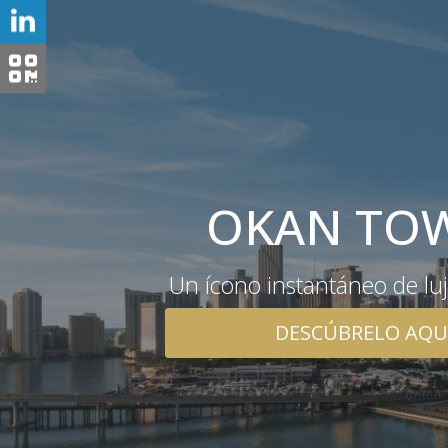
OKAN TO
Un ícono instantáneo de luj
DESCÚBRELO AQU