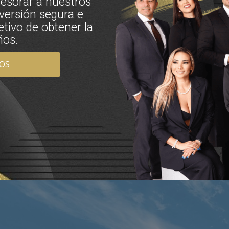
sorar a nuestros
nversión segura e
etivo de obtener la
ños.
IOS