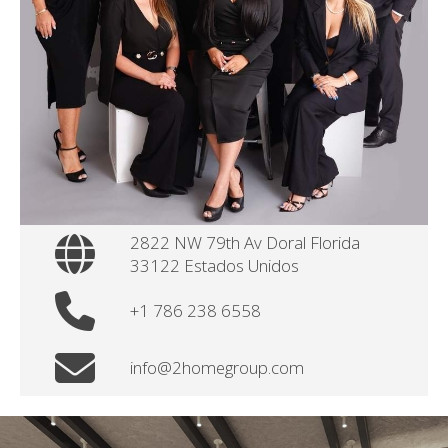
2822 NW 79th Av Doral Florida
33122 Estados Unidos
+1 786 238 6558
info@2homegroup.com